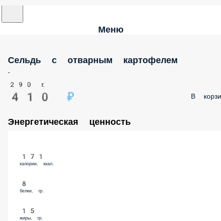
Меню
Сельдь с отварным картофелем
-
290 г.
410 ₽
В корзи
Энергетическая ценность
171
калории, ккал.
8
белки, гр.
15
жиры, гр.