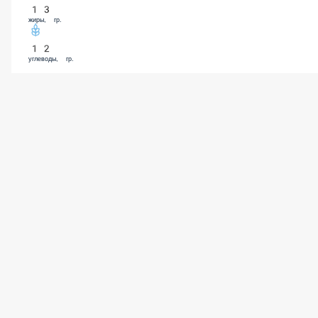
13
жиры, гр.
12
углеводы, гр.